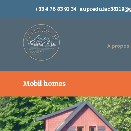
+33 4 76 83 91 34
aupredulac38119@
A propos
Mobil homes