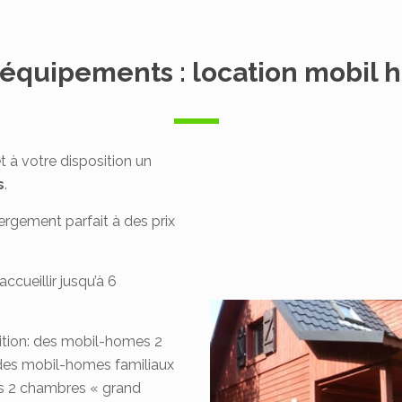
s équipements :
location mobil
 à votre disposition un
s
.
ergement parfait à des prix
ueillir jusqu’à 6
ition: des mobil-homes 2
 des mobil-homes familiaux
s 2 chambres « grand