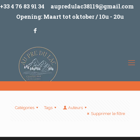
+33 4 76 83 91 34
aupredulac38119@gmail.com
Opening: Maart tot oktober / 10u - 20u
Catégories
Tags
Auteurs
Supprimer le filtre